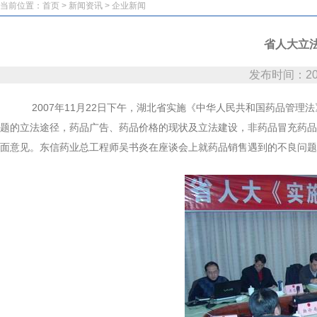
当前位置：
首页
>
新闻资讯
>
企业新闻
省人大立
发布时间：200
2007
年
11
月
22
日
下午，湖北省实施《中华人民共和国药品管理法
题的立法途径，药品广告、药品价格的现状及立法建设，非药品冒充药品
面意见。东信药业总工程师吴书炎在座谈会上就药品销售遇到的不良问题